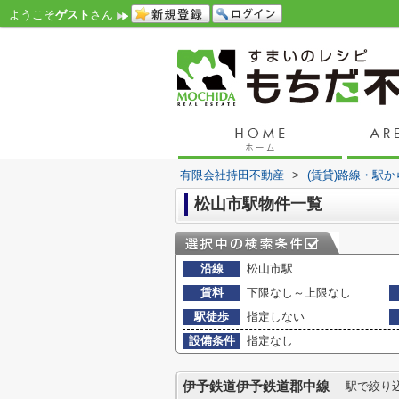
ようこそ
ゲスト
さん
有限会社持田不動産
>
(賃貸)路線・駅
松山市駅物件一覧
沿線
松山市駅
賃料
下限なし～上限なし
駅徒歩
指定しない
設備条件
指定なし
伊予鉄道伊予鉄道郡中線
駅で絞り