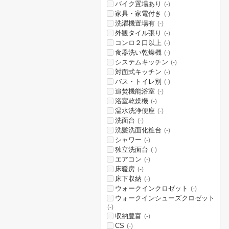
バイク置場あり
(-)
家具・家電付き
(-)
洗濯機置場有
(-)
外観タイル張り
(-)
コンロ２口以上
(-)
食器洗い乾燥機
(-)
システムキッチン
(-)
対面式キッチン
(-)
バス・トイレ別
(-)
追焚機能浴室
(-)
浴室乾燥機
(-)
温水洗浄便座
(-)
洗面台
(-)
洗髪洗面化粧台
(-)
シャワー
(-)
独立洗面台
(-)
エアコン
(-)
床暖房
(-)
床下収納
(-)
ウォークインクロゼット
(-)
ウォークインシューズクロゼット
(-)
収納豊富
(-)
CS
(-)