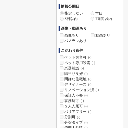
情報公開日
指定しない
本日
3日以内
1週間以内
画像・動画あり
画像あり
動画あり
パノラマあり
こだわり条件
ペット飼育可
(-)
ペット専用設備
(-)
楽器相談
(-)
陽当り良好
(-)
閑静な住宅地
(-)
デザイナーズ
(-)
リノベーション済
(-)
保証人不要
(-)
事務所可
(-)
２人入居可
(-)
バリアフリー
(-)
分割可
(-)
分譲タイプ
(-)
管理人常駐