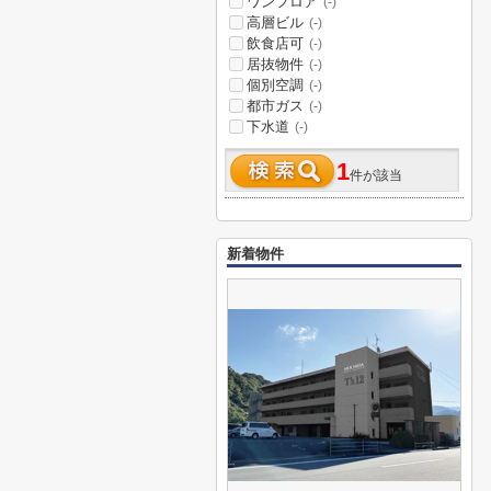
ワンフロア
(-)
高層ビル
(-)
飲食店可
(-)
居抜物件
(-)
個別空調
(-)
都市ガス
(-)
下水道
(-)
1
件が該当
新着物件