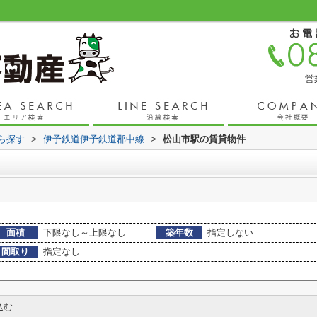
営
から探す
>
伊予鉄道伊予鉄道郡中線
>
松山市駅の賃貸物件
面積
下限なし～上限なし
築年数
指定しない
間取り
指定なし
込む