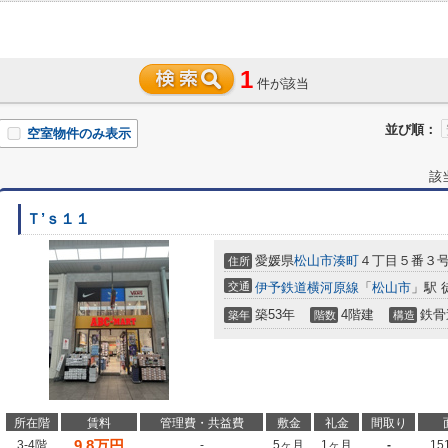
1
件が該当
並び順：
空室物件のみ表示
該
Ｔ’ｓ１１
愛媛県
松山市
湊町
４丁目５番３
住所
交通
伊予鉄道横河原線
「
松山市
」駅 
築53年
4階建
鉄骨
築年
階数
構造
所在階
賃料
管理費・共益費
敷金
礼金
間取り
9.8
万円
3-4階
-
5ヶ月
1ヶ月
-
15