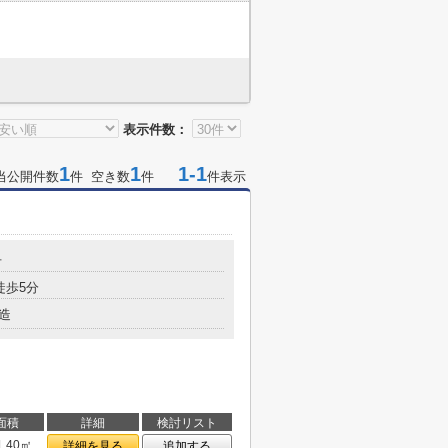
表示件数：
1
1
1-1
当公開件数
件 空き数
件
件表示
号
徒歩5分
造
面積
詳細
検討リスト
1.40㎡
詳細を見る
追加する