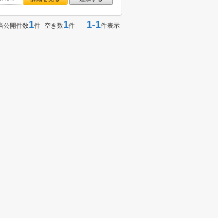
1
1
1-1
当公開件数
件 空き数
件
件表示