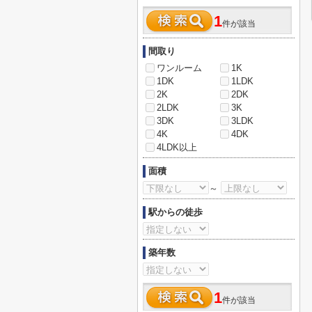
1
件が該当
間取り
ワンルーム
1K
1DK
1LDK
2K
2DK
2LDK
3K
3DK
3LDK
4K
4DK
4LDK以上
面積
～
駅からの徒歩
築年数
1
件が該当