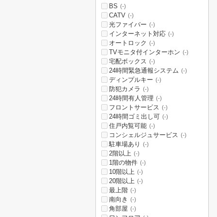
BS
(-)
CATV
(-)
光ファイバー
(-)
インターネット対応
(-)
オートロック
(-)
TVモニタ付インターホン
(-)
宅配ボックス
(-)
24時間緊急通報システム
(-)
ディンプルキー
(-)
防犯カメラ
(-)
24時間有人管理
(-)
フロントサービス
(-)
24時間ゴミ出し可
(-)
住戸内覧可能
(-)
コンシェルジュサービス
(-)
駐車場あり
(-)
2階以上
(-)
1階の物件
(-)
10階以上
(-)
20階以上
(-)
最上階
(-)
南向き
(-)
角部屋
(-)