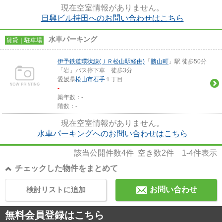
現在空室情報がありません。
日興ビル持田へのお問い合わせはこちら
水車パーキング
賃貸｜駐車場
伊予鉄道環状線(ＪＲ松山駅経由)
「
勝山町
」駅 徒歩50分
「岩」バス停下車 徒歩3分
愛媛県
松山市
石手
１丁目
-
築年数：-
階数：-
現在空室情報がありません。
水車パーキングへのお問い合わせはこちら
該当公開件数
4
件 空き数
2
件
1-4
件表示
チェックした物件をまとめて
検討リストに追加
お問い合わせ
無料会員登録はこちら