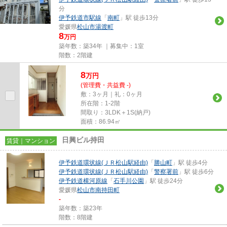
分
伊予鉄道市駅線
「
南町
」駅 徒歩13分
愛媛県
松山市
湯渡町
8
万円
築年数：築34年 ｜募集中：
1室
階数：2階建
8
万
円
(管理費・共益費 -)
敷：3ヶ月｜礼：0ヶ月
所在階：1-2階
間取り：3LDK＋1S(納戸)
面積：86.94㎡
日興ビル持田
賃貸｜マンション
伊予鉄道環状線(ＪＲ松山駅経由)
「
勝山町
」駅 徒歩4分
伊予鉄道環状線(ＪＲ松山駅経由)
「
警察署前
」駅 徒歩6分
伊予鉄道横河原線
「
石手川公園
」駅 徒歩24分
愛媛県
松山市
南持田町
-
築年数：築23年
階数：8階建