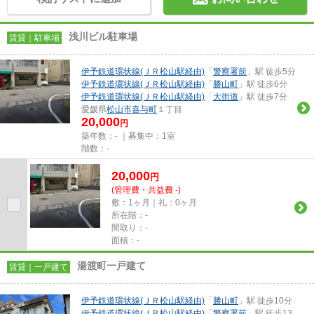
浅川ビル駐車場
賃貸｜駐車場
伊予鉄道環状線(ＪＲ松山駅経由)
「
警察署前
」駅 徒歩5分
伊予鉄道環状線(ＪＲ松山駅経由)
「
勝山町
」駅 徒歩6分
伊予鉄道環状線(ＪＲ松山駅経由)
「
大街道
」駅 徒歩7分
愛媛県
松山市
喜与町
１丁目
20,000
円
築年数：- ｜募集中：
1室
階数：-
20,000
円
(管理費・共益費 -)
敷：1ヶ月｜礼：0ヶ月
所在階：-
間取り：-
面積：-
湯渡町一戸建て
賃貸｜一戸建て
伊予鉄道環状線(ＪＲ松山駅経由)
「
勝山町
」駅 徒歩10分
伊予鉄道環状線(ＪＲ松山駅経由)
「
警察署前
」駅 徒歩13