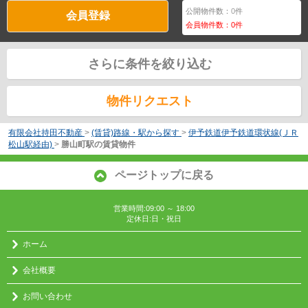
公開物件数：
0
件
会員登録
会員物件数：
0
件
さらに条件を絞り込む
物件リクエスト
有限会社持田不動産
>
(賃貸)路線・駅から探す
>
伊予鉄道伊予鉄道環状線(ＪＲ
松山駅経由)
>
勝山町駅の賃貸物件
ページトップに戻る
営業時間:09:00 ～ 18:00
定休日:日・祝日
ホーム
会社概要
お問い合わせ