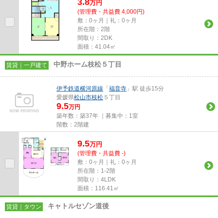
3.8
万
円
(管理費・共益費 4,000円)
敷：0ヶ月｜礼：0ヶ月
所在階：2階
間取り：2DK
面積：41.04㎡
中野ホーム枝松５丁目
賃貸｜一戸建て
伊予鉄道横河原線
「
福音寺
」駅 徒歩15分
愛媛県
松山市
枝松
５丁目
9.5
万円
築年数：築37年 ｜募集中：
1室
階数：2階建
9.5
万
円
(管理費・共益費 -)
敷：0ヶ月｜礼：0ヶ月
所在階：1-2階
間取り：4LDK
面積：116.41㎡
キャトルセゾン道後
賃貸｜タウン