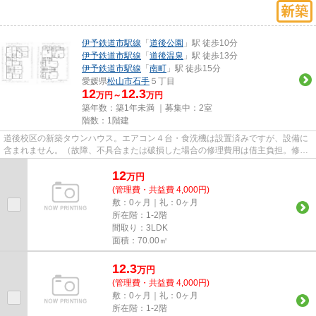
伊予鉄道市駅線
「
道後公園
」駅 徒歩10分
伊予鉄道市駅線
「
道後温泉
」駅 徒歩13分
伊予鉄道市駅線
「
南町
」駅 徒歩15分
愛媛県
松山市
石手
５丁目
12
12.3
万円～
万円
築年数：築1年未満 ｜募集中：
2室
階数：1階建
道後校区の新築タウンハウス。エアコン４台・食洗機は設置済みですが、設備に
含まれません。（故障、不具合または破損した場合の修理費用は借主負担。修理
または交換する場合は事前に...
12
万
円
(管理費・共益費 4,000円)
敷：0ヶ月｜礼：0ヶ月
所在階：1-2階
間取り：3LDK
面積：70.00㎡
12.3
万
円
(管理費・共益費 4,000円)
敷：0ヶ月｜礼：0ヶ月
所在階：1-2階