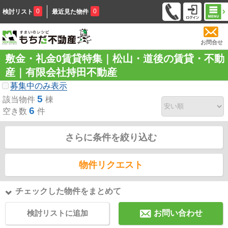
0
0
検討リスト
最近見た物件
お問合せ
敷金・礼金0賃貸特集｜松山・道後の賃貸・不動
産｜有限会社持田不動産
募集中のみ表示
5
該当物件
棟
6
空き数
件
さらに条件を絞り込む
物件リクエスト
チェックした物件をまとめて
検討リストに追加
お問い合わせ