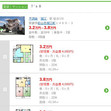
Ｔ’ｓ８
賃貸｜マンション
予讃線
「
堀江
」駅 徒歩1分
愛媛県
松山市
堀江町
１４６９－３
3.2
3.8
万円～
万円
築年数：築38年 ｜募集中：
3室
階数：3階建
3.2
万
円
(管理費・共益費 4,000円)
敷：0ヶ月｜礼：0ヶ月
所在階：1階
間取り：2DK
面積：41.04㎡
3.8
万
円
(管理費・共益費 4,000円)
敷：0ヶ月｜礼：0ヶ月
所在階：1階
間取り：2DK
面積：41.04㎡