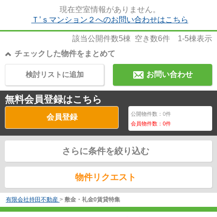
現在空室情報がありません。
Ｔ’ｓマンション２へのお問い合わせはこちら
該当公開件数
5
棟 空き数
6
件
1-5
棟表示
チェックした物件をまとめて
検討リストに追加
お問い合わせ
無料会員登録はこちら
公開物件数：
0
件
会員登録
会員物件数：
0
件
さらに条件を絞り込む
物件リクエスト
有限会社持田不動産
>
敷金・礼金0賃貸特集