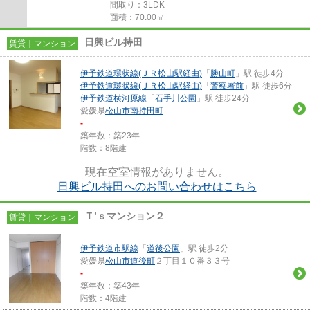
間取り：3LDK
面積：70.00㎡
日興ビル持田
賃貸｜マンション
伊予鉄道環状線(ＪＲ松山駅経由)
「
勝山町
」駅 徒歩4分
伊予鉄道環状線(ＪＲ松山駅経由)
「
警察署前
」駅 徒歩6分
伊予鉄道横河原線
「
石手川公園
」駅 徒歩24分
愛媛県
松山市
南持田町
-
築年数：築23年
階数：8階建
現在空室情報がありません。
日興ビル持田へのお問い合わせはこちら
Ｔ’ｓマンション２
賃貸｜マンション
伊予鉄道市駅線
「
道後公園
」駅 徒歩2分
愛媛県
松山市
道後町
２丁目１０番３３号
-
築年数：築43年
階数：4階建