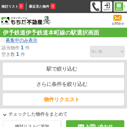
0
0
検討リスト
最近見た物件
お問合せ
伊予鉄道伊予鉄道本町線の駅選択画面
募集中のみ表示
1
該当物件
件
1
空き数
件
駅で絞り込む
さらに条件を絞り込む
物件リクエスト
チェックした物件をまとめて
検討リストに追加
お問い合わせ