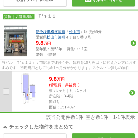
Ｔ’ｓ１１
賃貸｜店舗事務所
伊予鉄道横河原線
「
松山市
」駅 徒歩5分
愛媛県
松山市
湊町
４丁目５番３号
9.8
万円
築年数：築53年 ｜募集中：
1室
階数：4階建
当ビル「Ｔ’ｓ１１」：市駅まで徒歩４分。賃料を10万円以下に抑えたい方におす
すめです。初期費用として礼金1ヵ月分がかかります。スケルトン貸しの物件な
ので内装のレイアウトも自由...
9.8
万
円
(管理費・共益費 -)
敷：5ヶ月｜礼：1ヶ月
所在階：3-4階
間取り：-
面積：151.40㎡
該当公開件数
1
件 空き数
1
件
1-1
件表示
チェックした物件をまとめて