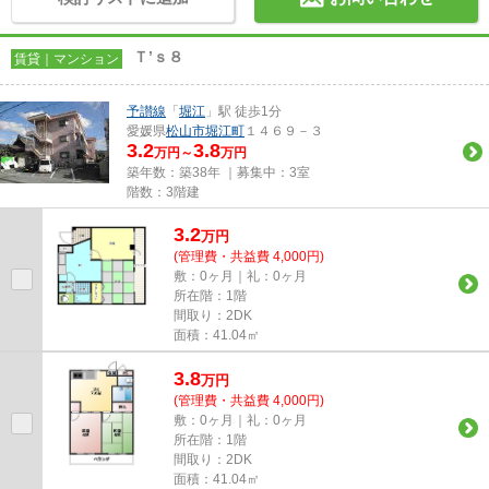
Ｔ’ｓ８
賃貸｜マンション
予讃線
「
堀江
」駅 徒歩1分
愛媛県
松山市
堀江町
１４６９－３
3.2
3.8
万円～
万円
築年数：築38年 ｜募集中：
3室
階数：3階建
3.2
万
円
(管理費・共益費 4,000円)
敷：0ヶ月｜礼：0ヶ月
所在階：1階
間取り：2DK
面積：41.04㎡
3.8
万
円
(管理費・共益費 4,000円)
敷：0ヶ月｜礼：0ヶ月
所在階：1階
間取り：2DK
面積：41.04㎡