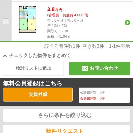
3.8
万
円
(管理費・共益費 4,000円)
敷：0ヶ月｜礼：0ヶ月
所在階：2階
間取り：2DK
面積：41.04㎡
該当公開件数
1
件 空き数
3
件
1-1
件表示
チェックした物件をまとめて
検討リストに追加
お問い合わせ
無料会員登録はこちら
公開物件数：
0
件
会員登録
会員物件数：
0
件
さらに条件を絞り込む
物件リクエスト