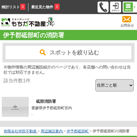
0
0
検討リスト
最近見た物件
お問合せ
伊予郡砥部町の消防署
スポットを絞り込む
※物件情報の周辺施設紹介のページであり、各店舗への問い合わせは当
社では対応できません。
該当件数
1
件
砥部消防署
愛媛県伊予郡砥部町宮内
-
有限会社持田不動産
>
周辺施設案内
>
伊予郡砥部町
>
伊予郡砥部町の消防署