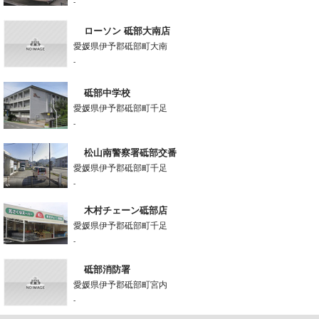
-
ローソン 砥部大南店
愛媛県伊予郡砥部町大南
-
砥部中学校
愛媛県伊予郡砥部町千足
-
松山南警察署砥部交番
愛媛県伊予郡砥部町千足
-
木村チェーン砥部店
愛媛県伊予郡砥部町千足
-
砥部消防署
愛媛県伊予郡砥部町宮内
-