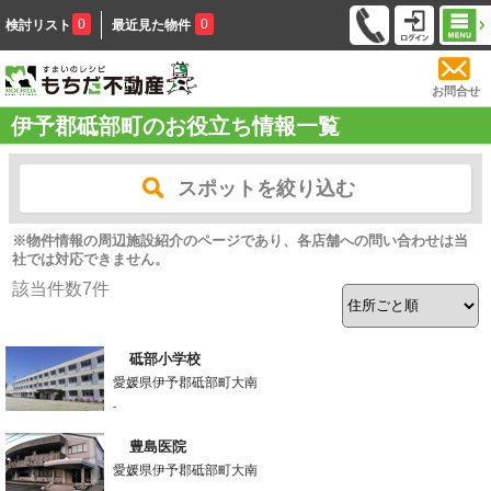
0
0
検討リスト
最近見た物件
お問合せ
伊予郡砥部町のお役立ち情報一覧
スポットを絞り込む
※物件情報の周辺施設紹介のページであり、各店舗への問い合わせは当
社では対応できません。
該当件数
7
件
砥部小学校
愛媛県伊予郡砥部町大南
-
豊島医院
愛媛県伊予郡砥部町大南