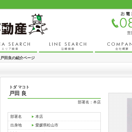
営
戸田良の紹介ページ
トダ マコト
戸田 良
部署名：本店
部署名
本店
出身地
愛媛県松山市