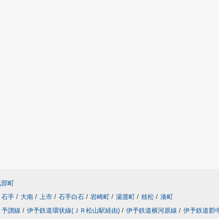
砥部町
石手
/
大南
/
上市
/
石手白石
/
岩崎町
/
湯渡町
/
枝松
/
湊町
予讃線
/
伊予鉄道環状線(ＪＲ松山駅経由)
/
伊予鉄道横河原線
/
伊予鉄道郡