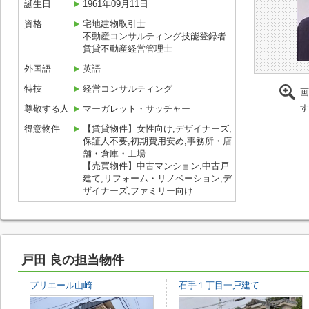
誕生日
1961年09月11日
資格
宅地建物取引士
不動産コンサルティング技能登録者
賃貸不動産経営管理士
外国語
英語
特技
経営コンサルティング
画
す
尊敬する人
マーガレット・サッチャー
得意物件
【賃貸物件】女性向け,デザイナーズ,
保証人不要,初期費用安め,事務所・店
舗・倉庫・工場
【売買物件】中古マンション,中古戸
建て,リフォーム・リノベーション,デ
ザイナーズ,ファミリー向け
戸田 良の担当物件
プリエール山崎
石手１丁目一戸建て