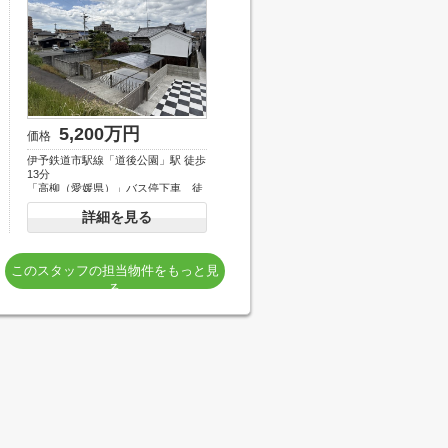
5,200万円
価格
伊予鉄道市駅線「道後公園」駅 徒歩
13分
「高柳（愛媛県）」バス停下車 徒
歩1分
詳細を見る
このスタッフの担当物件をもっと見
る