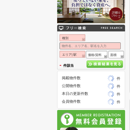
種別
エリア| 駅
価格/賃料
面積
-
件該当
掲載物件数
件
公開物件数
件
本日の更新件数
件
会員物件数
件