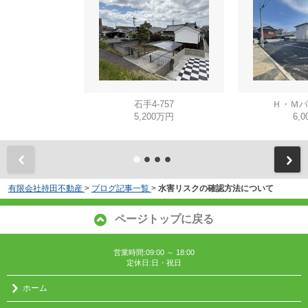
石手4-757
Ｈ・Ｍパ
5,200万円
6,0
有限会社持田不動産
>
ブログ記事一覧
>
水害リスクの確認方法について
ページトップに戻る
営業時間:09:00 ～ 18:00
定休日:日・祝日
ホーム