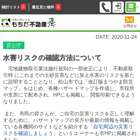
0
0
検討リスト
最近見た物件
お問合せ
DATE: 2020-11-24
官公庁
水害リスクの確認方法について
宅地建物取引業法施行規則の一部改正により、不動産取
引時 にこれまでの土砂災害などに加え水害のリスクを新た
に説明することとなり、松山市では「改訂版まつやま防災
マップ」をはじめ、各種ハザー ドマップを作成し、市役所
や支所にて配布され、HPにも掲載し、閲覧印刷できるよう
なりました。
また、市民の皆さんが、ご自宅の災害リスクを正しく理解
するために、ハザー ドマップの見方や最新の情報を掲載し
ている各機関のサイトなどを紹介する
「自宅周辺の災害リ
スクを確認しましょう」
というコ ーナーも市HPに掲載され
ました。