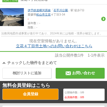
伊予鉄道横河原線
「
石手川公園
」駅 徒歩7分
愛媛県
松山市
立花
４丁目3-34
-
築年数：-
階数：-
法務局地図作成事業が進行中であり、2024年末には地積・境界が確定します。
現在空室情報がありません。
立花４丁目売土地へのお問い合わせはこちら
該当公開件数
1
件
1-1
件表示
チェックした物件をまとめて
検討リストに追加
お問い合わせ
無料会員登録はこちら
公開物件数：
0
件
会員登録
会員物件数：
0
件