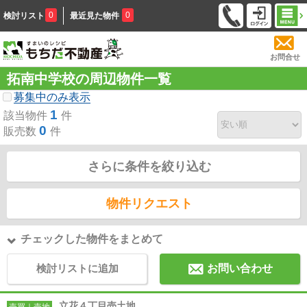
0
0
検討リスト
最近見た物件
お問合せ
拓南中学校の周辺物件一覧
募集中のみ表示
1
該当物件
件
0
販売数
件
さらに条件を絞り込む
物件リクエスト
チェックした物件をまとめて
検討リストに追加
お問い合わせ
立花４丁目売土地
売買｜売地