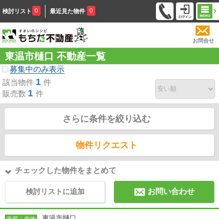
0
0
検討リスト
最近見た物件
お問合せ
東温市樋口 不動産一覧
募集中のみ表示
1
該当物件
件
1
販売数
件
さらに条件を絞り込む
物件リクエスト
チェックした物件をまとめて
検討リストに追加
お問い合わせ
東温市樋口
売買｜売地