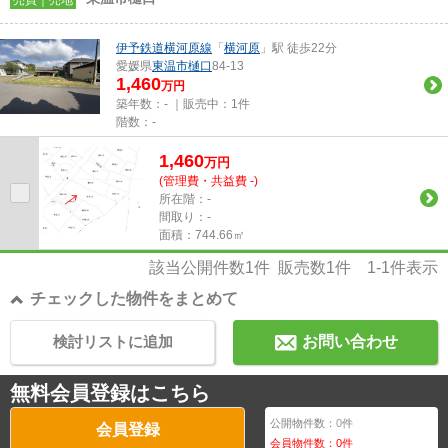
伊予鉄道横河原線
「
横河原
」駅 徒歩22分
愛媛県
東温市
樋口
84-13
1,460
万円
築年数：- ｜販売中：
1件
階数：-
1,460
万
円
(管理費・共益費 -)
所在階：-
間取り：-
面積：744.66㎡
該当公開件数
1
件 販売数
1
件
1-1
件表示
チェックした物件をまとめて
検討リストに追加
お問い合わせ
無料会員登録はこちら
公開物件数：
0
件
会員登録
会員物件数：
0
件