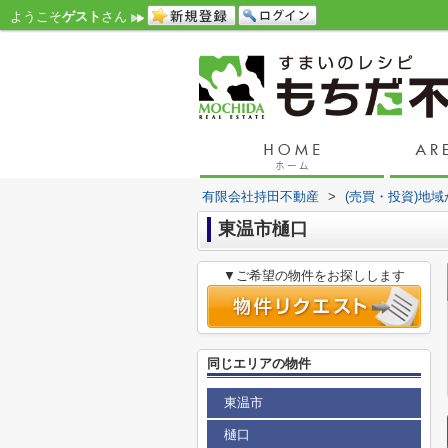
ようこそ
ゲスト
さん
有限会社持田不動産
>
(売買・投資)地
東温市樋口
▼ご希望の物件をお探しします
同じエリアの物件
東温市
樋口