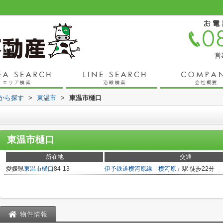
営
域から探す
>
東温市
>
東温市樋口
東温市樋口
所在地
交通
愛媛県
東温市
樋口
84-13
伊予鉄道横河原線
「
横河原
」駅 徒歩22分
物件情報