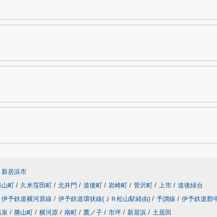
新居浜市
築山町
/
久米窪田町
/
北井門
/
道後町
/
岩崎町
/
菅沢町
/
上市
/
道後緑台
伊予鉄道横河原線
/
伊予鉄道環状線(ＪＲ松山駅経由)
/
予讃線
/
伊予鉄道郡
温泉
/
勝山町
/
横河原
/
南町
/
鷹ノ子
/
市坪
/
新居浜
/
土居田