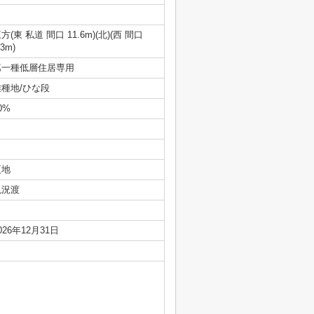
方(東 私道 間口 11.6m)(北)(西 間口
.3m)
第一種低層住居専用
雑種地/ひな段
0%
更地
現況渡
026年12月31日