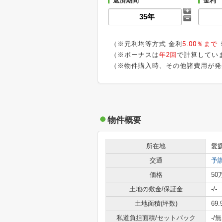
返済期間
金利
（※元利均等方式 金利
5.00％まで
（※ボーナスは
年2回
で計算してい
（※物件購入時、その他諸費用が発
物件概要
所在地
愛
交通
予
価格
50
土地の敷金/保証金
-/-
土地面積(坪数)
69.
私道負担面積/セットバック
-/無