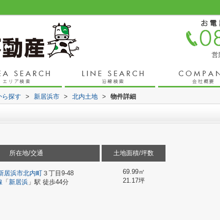
営
域から探す
>
新居浜市
>
北内土地
>
物件詳細
所在地/交通
土地面積/坪数
69.99㎡
新居浜市
北内町
３丁目9-48
21.17坪
線
「
新居浜
」駅 徒歩44分