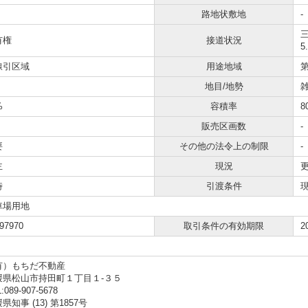
路地状敷地
-
三
有権
接道状況
5
線引区域
用途地域
地目/地勢
%
容積率
8
販売区画数
-
要
その他の法令上の制限
-
主
現況
時
引渡条件
車場用地
97970
取引条件の有効期限
2
有）もちだ不動産
媛県松山市持田町１丁目１-３５
:089-907-5678
県知事 (13) 第1857号