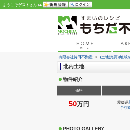
ようこそ
ゲスト
さん
有限会社持田不動産
>
(土地(売買))地
北内土地
物件紹介
価格
50
愛媛県
万円
予讃
PHOTO GALLERY