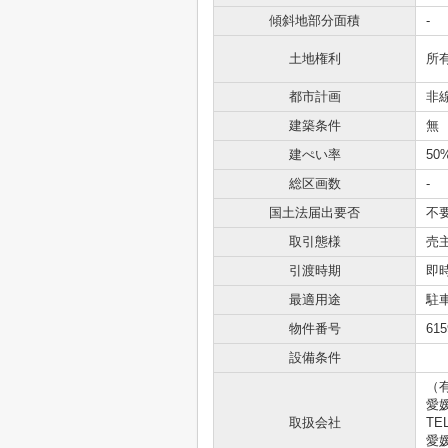
傾斜地部分面積
-
土地権利
所
都市計画
非
建築条件
無
建ぺい率
50
総区画数
-
国土法届出要否
不
取引態様
売
引渡時期
即
最適用途
駐
物件番号
615
設備条件
（
愛
取扱会社
TEL
愛媛