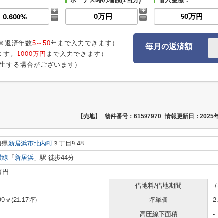
ボーナス時の増額(1回分)
借入金額：
※返済年数
5～50
年まで入力できます）
毎月の返済額
ます。
1000万円
まで入力できます）
生する場合がございます）
【売地】
物件番号：61597970
情報更新日：2025年
媛県
新居浜市
北内町
３丁目9-48
讃線
「
新居浜
」駅 徒歩44分
万円
借地料/借地期間
-/
99㎡(21.17坪)
坪単価
2
高圧線下面積
-