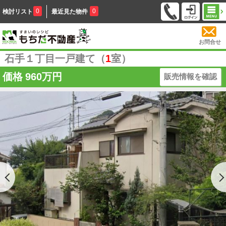
0
0
検討リスト
最近見た物件
お問合せ
石手１丁目一戸建て（
1
室）
価格
960万円
販売情報を確認