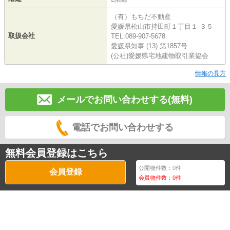
（有）もちだ不動産
愛媛県松山市持田町１丁目１-３５
取扱会社
TEL:089-907-5678
愛媛県知事 (13) 第1857号
(公社)愛媛県宅地建物取引業協会
情報の見方
メールでお問い合わせする(無料)
電話でお問い合わせする
無料会員登録はこちら
公開物件数：
0
件
会員登録
会員物件数：
0
件