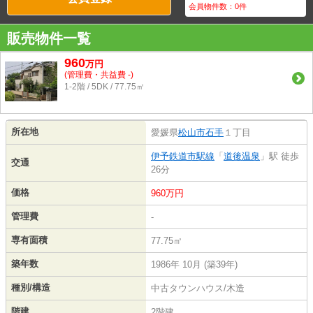
会員物件数：
0
件
販売物件一覧
960
万
円
(管理費・共益費 -)
1-2階 / 5DK / 77.75㎡
所在地
愛媛県
松山市
石手
１丁目
伊予鉄道市駅線
「
道後温泉
」駅 徒歩
交通
26分
価格
960万円
管理費
-
専有面積
77.75㎡
築年数
1986年 10月 (築39年)
種別/構造
中古タウンハウス/木造
階建
2階建