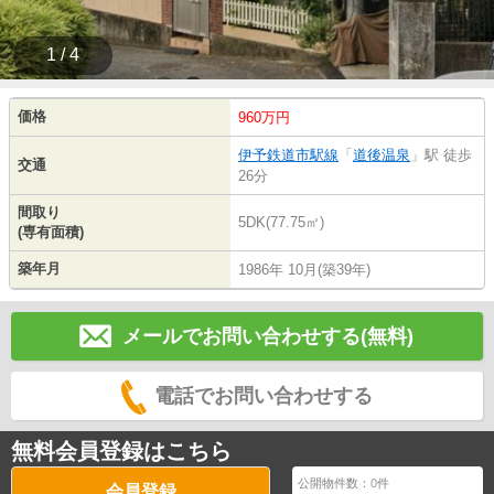
1 / 4
価格
960万円
伊予鉄道市駅線
「
道後温泉
」駅 徒歩
交通
26分
間取り
5DK(77.75㎡)
(専有面積)
築年月
1986年 10月(築39年)
メールでお問い合わせする(無料)
電話でお問い合わせする
無料会員登録はこちら
公開物件数：
0
件
会員登録