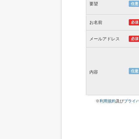
要望
任意
お名前
必須
メールアドレス
必須
任意
内容
※
利用規約
及び
プライ