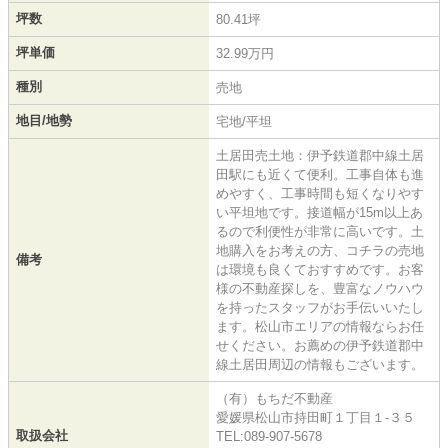
坪数
80.41坪
坪単価
32.99万円
種別
売地
地目/地勢
宅地/平坦
土居田売土地：伊予鉄道郡中線土居
田駅にも近くて便利。工事自体も進
めやすく、工事時間も短くなりやす
い平坦地です。接道幅が15m以上あ
るので利便性が非常に高いです。土
地購入をお考えの方、コチラの売地
備考
は環境も良くておすすめです。お客
様の不動産探しを、豊富なノウハウ
を持ったスタッフがお手伝いいたし
ます。松山市エリアの情報ならお任
せください。お薦めの伊予鉄道郡中
線土居田周辺の情報もございます。
（有）もちだ不動産
愛媛県松山市持田町１丁目１-３５
取扱会社
TEL:089-907-5678