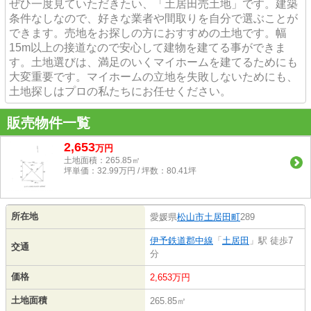
ぜひ一度見ていただきたい、「土居田売土地」です。建築
条件なしなので、好きな業者や間取りを自分で選ぶことが
できます。売地をお探しの方におすすめの土地です。幅
15m以上の接道なので安心して建物を建てる事ができま
す。土地選びは、満足のいくマイホームを建てるためにも
大変重要です。マイホームの立地を失敗しないためにも、
土地探しはプロの私たちにお任せください。
販売物件一覧
2,653
万
円
土地面積：265.85㎡
坪単価：32.99万円 / 坪数：80.41坪
所在地
愛媛県
松山市
土居田町
289
伊予鉄道郡中線
「
土居田
」駅 徒歩7
交通
分
価格
2,653万円
土地面積
265.85㎡