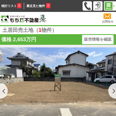
0
0
検討リスト
最近見た物件
お問合せ
土居田売土地（
1
物件）
価格
2,653万円
販売情報を確認