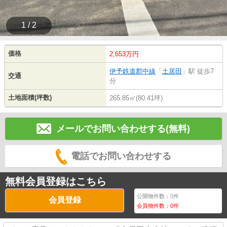
1 / 2
価格
2,653万円
伊予鉄道郡中線
「
土居田
」駅 徒歩7
交通
分
土地面積(坪数)
265.85㎡(80.41坪)
メールでお問い合わせする(無料)
電話でお問い合わせする
無料会員登録はこちら
公開物件数：
0
件
会員登録
会員物件数：
0
件